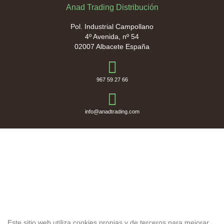
Anad Trading Distribución
Pol. Industrial Campollano
4º Avenida, nº 54
02007 Albacete España
967 59 27 66
info@anadtrading.com
Financiado por la Unión Europea - NextGenerationEU
. Sin
embargo, los puntos de vista y las opiniones expresadas son
únicamente los del autor o autores y no reflejan necesariamente
los de la Unión Europea o la Comisión Europea. Ni la Unión
Europea ni la Comisión Europea pueden ser consideradas
responsables de las mismas.
Este sitio web utiliza cookies propias y de terceros para mejorar