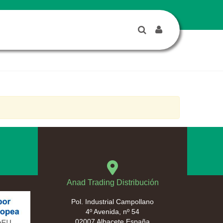
Anad Trading Distribución
Pol. Industrial Campollano
4º Avenida, nº 54
02007 Albacete España