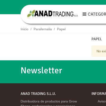
CATEGOR
/
/
Papel
Inicio
Parafernalia
PAPEL
No exi
Newsletter
ANAD TRADING S.L.U.
INFORM
Distribuidora de productos para Grow
Aviso