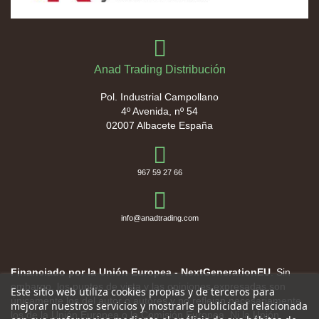
Anad Trading Distribución
Pol. Industrial Campollano
4º Avenida, nº 54
02007 Albacete España
967 59 27 66
info@anadtrading.com
Financiado por la Unión Europea - NextGenerationEU
. Sin
embargo, los puntos de vista y las opiniones expresadas son
Este sitio web utiliza cookies propias y de terceros para
únicamente los del autor o autores y no reflejan necesariamente
mejorar nuestros servicios y mostrarle publicidad relacionada
los de la Unión Europea o la Comisión Europea. Ni la Unión