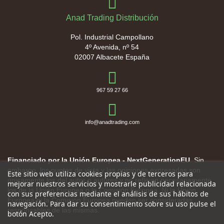
Anad Trading Distribución
Pol. Industrial Campollano
4º Avenida, nº 54
02007 Albacete España
967 59 27 66
info@anadtrading.com
Financiado por la Unión Europea - NextGenerationEU
. Sin
embargo, los puntos de vista y las opiniones expresadas son
Este sitio web utiliza cookies propias y de terceros para
únicamente los del autor o autores y no reflejan necesariamente
mejorar nuestros servicios y mostrarle publicidad relacionada
los de la Unión Europea o la Comisión Europea. Ni la Unión
con sus preferencias mediante el análisis de sus hábitos de
Europea ni la Comisión Europea pueden ser consideradas
navegación. Para dar su consentimiento sobre su uso pulse el
responsables de las mismas.
botón Acepto.