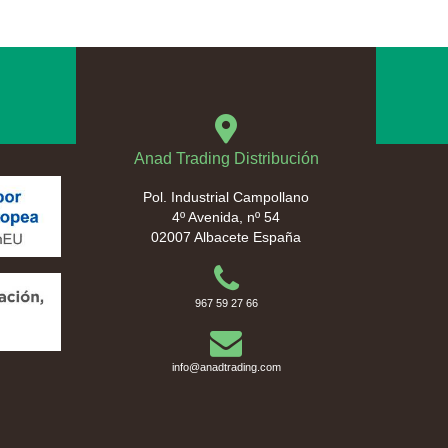
Anad Trading Distribución
Pol. Industrial Campollano
4º Avenida, nº 54
02007 Albacete España
967 59 27 66
info@anadtrading.com