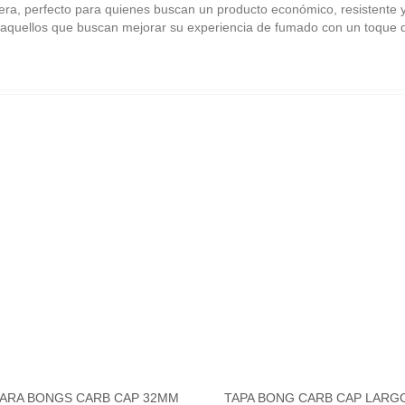
vera, perfecto para quienes buscan un producto económico, resistente 
a aquellos que buscan mejorar su experiencia de fumado con un toque d
PARA BONGS CARB CAP 32MM
Ver más
TAPA BONG CARB CAP LARG
Ver más