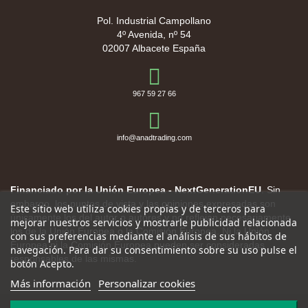
Pol. Industrial Campollano
4º Avenida, nº 54
02007 Albacete España
967 59 27 66
info@anadtrading.com
Financiado por la Unión Europea - NextGenerationEU
. Sin
embargo, los puntos de vista y las opiniones expresadas son
Este sitio web utiliza cookies propias y de terceros para
únicamente los del autor o autores y no reflejan necesariamente
mejorar nuestros servicios y mostrarle publicidad relacionada
los de la Unión Europea o la Comisión Europea. Ni la Unión
con sus preferencias mediante el análisis de sus hábitos de
Europea ni la Comisión Europea pueden ser consideradas
navegación. Para dar su consentimiento sobre su uso pulse el
responsables de las mismas.
botón Acepto.
Más información
Personalizar cookies